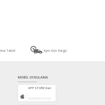
tına Taksit
Aynı Gün Kargo
MOBİL UYGULAMA
APP STORE'dan
İNDİREBİLİRSİNİZ