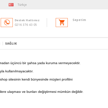
Türkçe
Sepetim
Destek Hattımız
0216 376 43 05
S
SAĞLIK
iniz olmadan üçüncü bir şahsa yada kuruma vermeyecektir.
la kullanılmayacaktır.
oshop sitesinin kendi bünyesinde müşteri profilini
ilgilere ulaşması ve bunları değiştirmesi mümkün değildir.