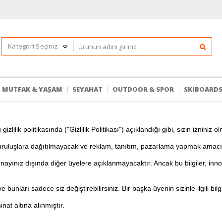
MUTFAK & YAŞAM
SEYAHAT
OUTDOOR & SPOR
SKIBOARD
 gizlilik politikasında ("Gizlilik Politikası") açıklandığı gibi, sizin izn
uruluşlara dağıtılmayacak ve reklam, tanıtım, pazarlama yapmak amacıy
n onayınız dışında diğer üyelere açıklanmayacaktır. Ancak bu bilgiler, inn
 bunları sadece siz değiştirebilirsiniz. Bir başka üyenin sizinle ilgili b
nat altına alınmıştır.