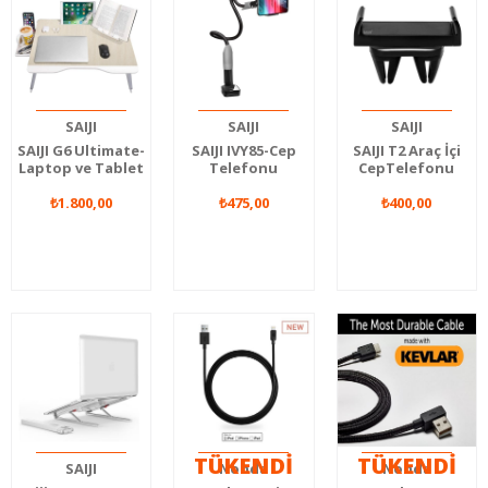
SAIJI
SAIJI
SAIJI
SAIJI G6 Ultimate-
SAIJI IVY85-Cep
SAIJI T2 Araç İçi
Laptop ve Tablet
Telefonu
CepTelefonu
Sehpası Çalışma
Tutucusu
Tutucusu
₺1.800,00
Masası
₺475,00
₺400,00
TÜKENDİ
TÜKENDİ
SAIJI
Nonda
Nonda