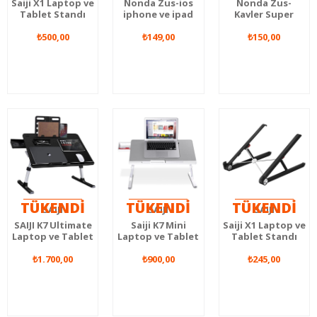
Saiji X1 Laptop ve
Nonda Zus-ios
Nonda Zus-
Tablet Standı
iphone ve ipad
Kavler Super
Beyaz
Kavler Super
Duty Micro Usb
₺500,00
Duty Şarj ve Data
₺149,00
Anroid Data ve
₺150,00
kablosu
Şarj Kablosu
TÜKENDİ
TÜKENDİ
TÜKENDİ
SAIJI
SAIJI
SAIJI
SAIJI K7 Ultimate
Saiji K7 Mini
Saiji X1 Laptop ve
Laptop ve Tablet
Laptop ve Tablet
Tablet Standı
Sehpası Çalışma
Sehpası Çalışma
Siyah
₺1.700,00
Masası
Masası
₺900,00
₺245,00