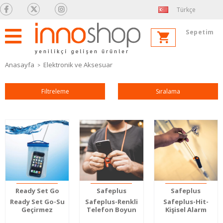
Türkçe
Sepetim
Anasayfa
Elektronik ve Aksesuar
Filtreleme
Sıralama
Ready Set Go
Safeplus
Safeplus
Ready Set Go-Su
Safeplus-Renkli
Safeplus-Hit-
Geçirmez
Telefon Boyun
Kişisel Alarm
Telefon Kılıfı
Askısı