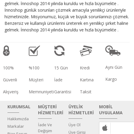
gelmek. İnnoshop 2014 yılında kuruldu ve hızla büyümekte .
İnnoshop günlük sorunları çözmek amacıyla yenilikçi ürünleriyle
hizmetinizde. Misyonumuz, küçük ve büyük sorunlarınızı çözmek.
Benzersiz ve kullanışlı ürünlerini üreterek en yenilikçi şirket haline
gelmek. İnnoshop 2014 yılında kuruldu ve hızla büyümekte .
Aynı Gün
100%
%100
15 Gün
Kredi
Kargo
Güvenli
Müşteri
İade
Kartına
Alışveriş
Memnuniyeti
Garantisi
Taksit
KURUMSAL
MÜŞTERİ
ÜYELİK
MOBİL
HİZMETLERİ
HİZMETLERİ
UYGULAMA
Hakkımızda
İade Ve
Üye Ol
Markalar
Değişim
Üye Girişi
Bize Sorun