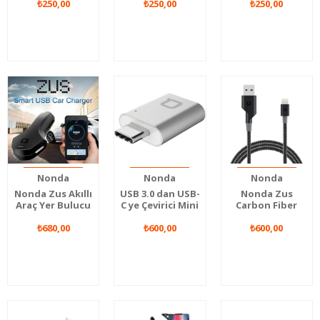
₺250,00
₺250,00
₺250,00
Nonda
Nonda
Nonda
Nonda Zus Akıllı
USB 3.0 dan USB-
Nonda Zus
Araç Yer Bulucu
C ye Çevirici Mini
Carbon Fiber
Çift USB Girişli
Adaptör
Edition Super
Titanyum Uçlu
₺680,00
₺600,00
Duty iphone şarj
₺600,00
Araç Şarjı
ve Data Kablosu